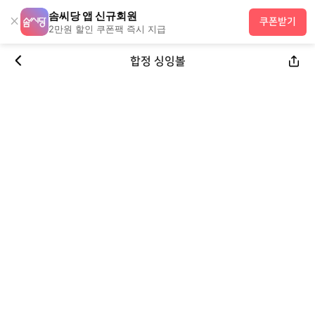
솜씨당 앱 신규회원
×
쿠폰받기
2만원 할인 쿠폰팩 즉시 지급
합정 싱잉볼